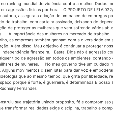
r no ranking mundial de violência contra a mulher. Dados 
ofrem agressões físicas por hora. O PROJETO DE LEI 6.
ha autoria, assegura a criação de um banco de empregos pa
o de trabalho, com carteira assinada, deixando de depend
tenção de proteger as mulheres que vem sofrendo vários ab
eiras. A importância das mulheres no mercado de trabal
alho, as empresas também ganham com a diversidade em s
ão. Além disso, Meu objetivo é continuar a proteger nossa
 independência financeira. Basta! Diga não à agressão 
ualquer tipo de agressão em todos os ambientes, contando co
milhares de mulheres. No meu governo tive um cuidado mu
s. Alguns movimentos dizem lutar para dar voz e empoder
ideologia que ao mesmo tempo, que grita por liberdade,
spaço porque é forte, é guerreira, é determinada E posso a
Rudhiery Fernandes
nstruiu sua trajetória unindo propósito, fé e compromisso
e transformar realidades exige disciplina, trabalho e co