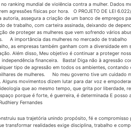
r no ranking mundial de violência contra a mulher. Dados 
ofrem agressões físicas por hora. O PROJETO DE LEI 6.
ha autoria, assegura a criação de um banco de empregos pa
o de trabalho, com carteira assinada, deixando de depend
tenção de proteger as mulheres que vem sofrendo vários ab
eiras. A importância das mulheres no mercado de trabal
alho, as empresas também ganham com a diversidade em s
ão. Além disso, Meu objetivo é continuar a proteger nossa
 independência financeira. Basta! Diga não à agressão 
ualquer tipo de agressão em todos os ambientes, contando co
milhares de mulheres. No meu governo tive um cuidado mu
s. Alguns movimentos dizem lutar para dar voz e empoder
ideologia que ao mesmo tempo, que grita por liberdade,
spaço porque é forte, é guerreira, é determinada E posso a
Rudhiery Fernandes
nstruiu sua trajetória unindo propósito, fé e compromisso
e transformar realidades exige disciplina, trabalho e co